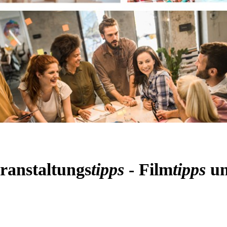
ranstaltungs
tipps
- Film
tipps
un